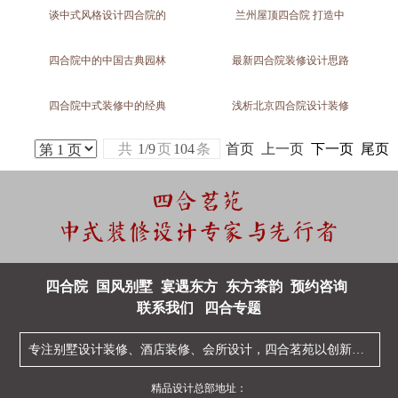
谈中式风格设计四合院的
兰州屋顶四合院 打造中
四合院中的中国古典园林
最新四合院装修设计思路
四合院中式装修中的经典
浅析北京四合院设计装修
共
1/9
页
104
条
首页 上一页
下一页
尾页
四合院
国风别墅
宴遇东方
东方茶韵
预约咨询
联系我们
四合专题
专注
别墅设计装修
、
酒店装修
、
会所设计
，四合茗苑以创新型的
中
精品设计总部地址：