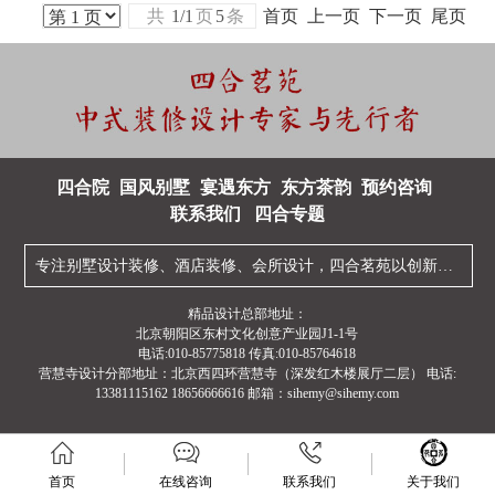
共
1/1
页
5
条
首页 上一页 下一页 尾页
四合院
国风别墅
宴遇东方
东方茶韵
预约咨询
联系我们
四合专题
专注
别墅设计装修
、
酒店装修
、
会所设计
，四合茗苑以创新型的
中
精品设计总部地址：
北京朝阳区东村文化创意产业园J1-1号
电话:010-85775818 传真:010-85764618
营慧寺设计分部地址：北京西四环营慧寺（深发红木楼展厅二层） 电话:
13381115162 18656666616 邮箱：sihemy@sihemy.com
首页
在线咨询
联系我们
关于我们