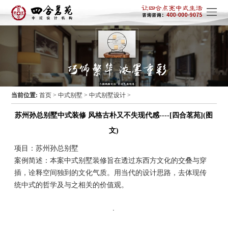
当前位置:
首页
>
中式别墅
>
中式别墅设计
>
苏州孙总别墅中式装修 风格古朴又不失现代感----[四合茗苑](图
文)
项目：苏州孙总别墅
案例简述：本案
中式别墅装修
旨在透过东西方文化的交叠与穿
插，诠释空间独到的文化气质。用当代的设计思路，去体现传
统中式的哲学及与之相关的价值观。