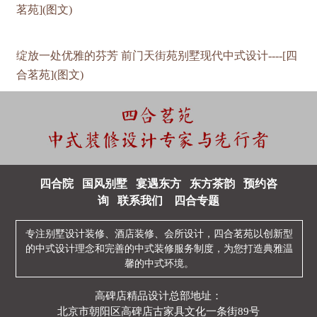
茗苑](图文)
绽放一处优雅的芬芳 前门天街苑别墅现代中式设计----[四
合茗苑](图文)
四合院
国风别墅
宴遇东方
东方茶韵
预约咨
询
联系我们
四合专题
专注
别墅设计装修
、
酒店装修
、
会所设计
，四合茗苑以创新型
的
中式设计
理念和完善的
中式装修
服务制度，为您打造典雅温
馨的中式环境。
高碑店精品设计总部地址：
北京市朝阳区高碑店古家具文化一条街89号