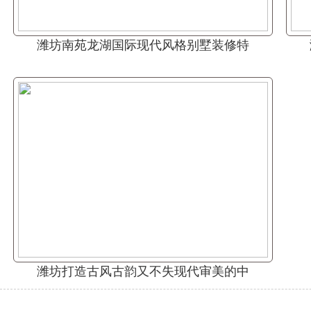
潍坊南苑龙湖国际现代风格别墅装修特
潍坊打造古风古韵又不失现代审美的中