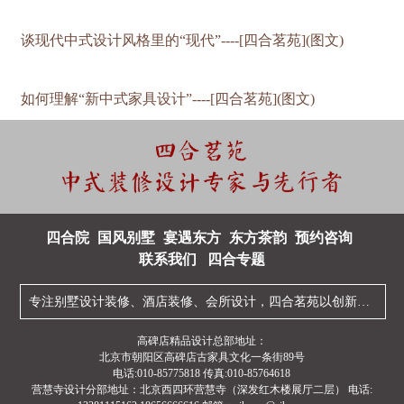
谈现代中式设计风格里的“现代”----[四合茗苑](图文)
如何理解“新中式家具设计”----[四合茗苑](图文)
四合院
国风别墅
宴遇东方
东方茶韵
预约咨询
联系我们
四合专题
专注
别墅设计装修
、
酒店装修
、
会所设计
，四合茗苑以创新型的
中
高碑店精品设计总部地址：
北京市朝阳区高碑店古家具文化一条街89号
电话:010-85775818 传真:010-85764618
营慧寺设计分部地址：北京西四环营慧寺（深发红木楼展厅二层） 电话: