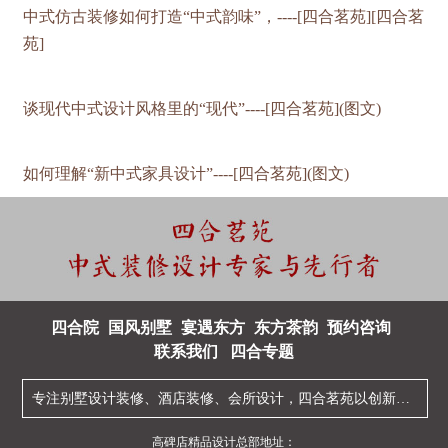
中式仿古装修如何打造“中式韵味”，----[四合茗苑][四合茗
苑]
谈现代中式设计风格里的“现代”----[四合茗苑](图文)
如何理解“新中式家具设计”----[四合茗苑](图文)
四合院
国风别墅
宴遇东方
东方茶韵
预约咨询
联系我们
四合专题
专注
别墅设计装修
、
酒店装修
、
会所设计
，四合茗苑以创新型的
中
高碑店精品设计总部地址：