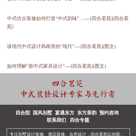
中式仿古装修如何打造“中式韵味”，----[四合茗苑][四合茗
苑]
谈现代中式设计风格里的“现代”----[四合茗苑](图文)
如何理解“新中式家具设计”----[四合茗苑](图文)
四合院
国风别墅
宴遇东方
东方茶韵
预约咨询
联系我们
四合专题
专注
别墅设计装修
、
酒店装修
、
会所设计
，四合茗苑以创新型的
中