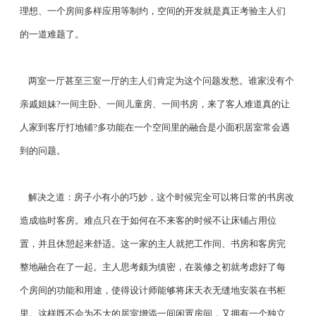
理想、一个房间多样应用等制约，空间的开发就是真正考验主人们
的一道难题了。
两室一厅甚至三室一厅的主人们肯定为这个问题发愁。谁家没有个
亲戚姐妹?一间主卧、一间儿童房、一间书房，来了客人难道真的让
人家到客厅打地铺?多功能在一个空间里的融合是小面积居室常会遇
到的问题。
解决之道：房子小有小的巧妙，这个时候完全可以将日常的书房改
造成临时客房。难点只在于如何在不来客的时候不让床铺占用位
置，并且休憩起来舒适。这一家的主人就把工作间、书房和客房完
整地融合在了一起。主人思考颇为缜密，在装修之初就考虑好了每
个房间的功能和用途，使得设计师能够将床天衣无缝地安装在书柜
里。这样既不会为不大的居室增添一间闲置房间，又拥有一个独立