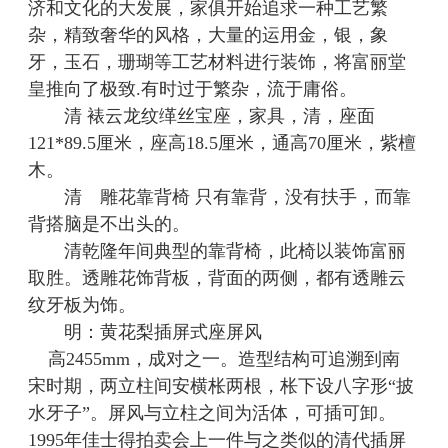
济和文化的大发展，家俱开始追求一种工艺繁
杂，精致奢华的风格，大量的运用金，银，象
牙，玉石，珊瑚等工艺材料进行装饰，将富丽堂
皇推向了极致.有时过于繁杂，流于庸俗。
清 裱云龙纹缂丝宝座，家具，清，座面
121*89.5厘米，座高18.5厘米，通高70厘米，紫檀
木。
清 雕花靠背椅 只有靠背，没有扶手，而靠
背搭脑是不出头的。
清乾隆年间典型的靠背椅，此椅以装饰富丽
取胜。透雕花饰背板，背面的两侧，都有透雕云
纹牙板为饰。
明：黄花梨插屏式座屏风
高2455mm，成对之一。造型结构可追溯到南
宋时期，两立柱间安横枨两根，枨下设八字形“披
水牙子”。屏风与立柱之间为活体，可插可卸。
1995年佳士得拍卖会上一件与之类似的清代插屏