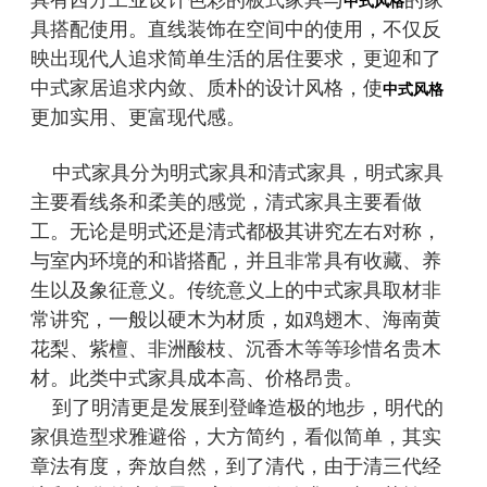
具有西方工业设计色彩的板式家具与
的家
中式风格
具搭配使用。直线装饰在空间中的使用，不仅反
映出现代人追求简单生活的居住要求，更迎和了
中式家居追求内敛、质朴的设计风格，使
中式风格
更加实用、更富现代感。
中式家具分为明式家具和清式家具，明式家具
主要看线条和柔美的感觉，清式家具主要看做
工。无论是明式还是清式都极其讲究左右对称，
与室内环境的和谐搭配，并且非常具有收藏、养
生以及象征意义。传统意义上的中式家具取材非
常讲究，一般以硬木为材质，如鸡翅木、海南黄
花梨、紫檀、非洲酸枝、沉香木等等珍惜名贵木
材。此类中式家具成本高、价格昂贵。
到了明清更是发展到登峰造极的地步，明代的
家俱造型求雅避俗，大方简约，看似简单，其实
章法有度，奔放自然，到了清代，由于清三代经