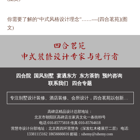
你需要了解的“中式风格设计理念”……----[四合茗苑](图
文)
四合院
国风别墅
宴遇东方
东方茶韵
预约咨询
联系我们
四合专题
专注
别墅设计装修
、
酒店装修
、
会所设计
，四合茗苑以创新型的
中
高碑店精品设计总部地址：
北京市朝阳区高碑店古家具文化一条街89号
电话:010-85775818 传真:010-85764618
营慧寺设计分部地址：北京西四环营慧寺（深发红木楼展厅二层） 电话:
13381115162 18656666616 邮箱：sihemy@sihemy.com