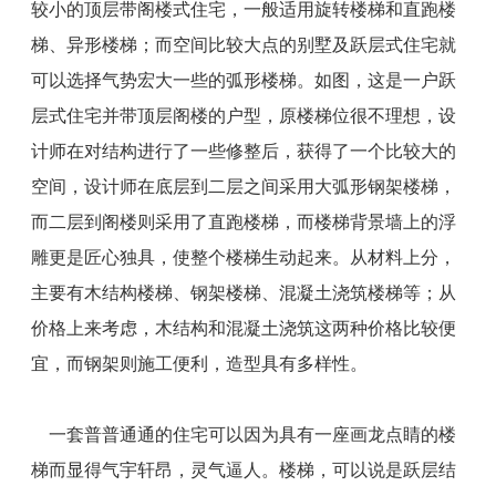
较小的顶层带阁楼式住宅，一般适用旋转楼梯和直跑楼
梯、异形楼梯；而空间比较大点的别墅及跃层式住宅就
可以选择气势宏大一些的弧形楼梯。如图，这是一户跃
层式住宅并带顶层阁楼的户型，原楼梯位很不理想，设
计师在对结构进行了一些修整后，获得了一个比较大的
空间，设计师在底层到二层之间采用大弧形钢架楼梯，
而二层到阁楼则采用了直跑楼梯，而楼梯背景墙上的浮
雕更是匠心独具，使整个楼梯生动起来。从材料上分，
主要有木结构楼梯、钢架楼梯、混凝土浇筑楼梯等；从
价格上来考虑，木结构和混凝土浇筑这两种价格比较便
宜，而钢架则施工便利，造型具有多样性。
一套普普通通的住宅可以因为具有一座画龙点睛的楼
梯而显得气宇轩昂，灵气逼人。楼梯，可以说是跃层结