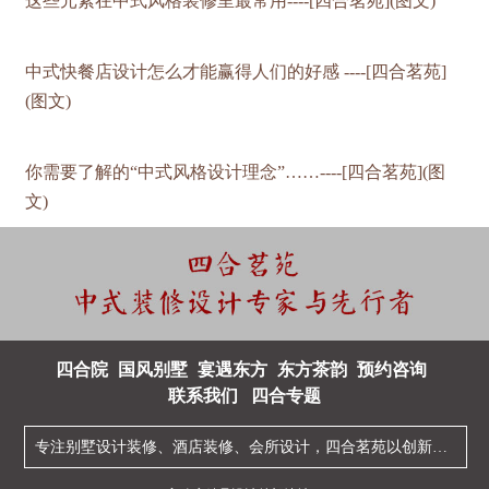
这些元素在中式风格装修里最常用----[四合茗苑](图文)
中式快餐店设计怎么才能赢得人们的好感 ----[四合茗苑]
(图文)
你需要了解的“中式风格设计理念”……----[四合茗苑](图
文)
四合院
国风别墅
宴遇东方
东方茶韵
预约咨询
联系我们
四合专题
专注
别墅设计装修
、
酒店装修
、
会所设计
，四合茗苑以创新型的
中