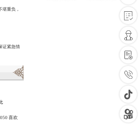
不堪重负，
保证紧急情
比
050
喜欢