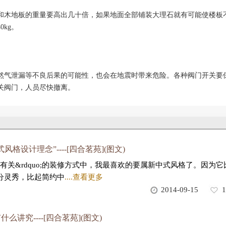
木地板的重量要高出几十倍，如果地面全部铺装大理石就有可能使楼板
kg。
气泄漏等不良后果的可能性，也会在地震时带来危险。各种阀门开关要
关阀门，人员尽快撤离。
格设计理念”----[四合茗苑](图文)
o;有关&rdquo;的装修方式中，我最喜欢的要属新中式风格了。因为它
分灵秀，比起简约中
....查看更多
2014-09-15
1
讲究----[四合茗苑](图文)