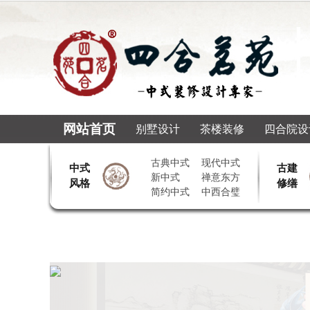
网站首页
别墅设计
茶楼装修
四合院设
古典中式
现代中式
中式
古建
新中式
禅意东方
风格
修缮
简约中式
中西合璧