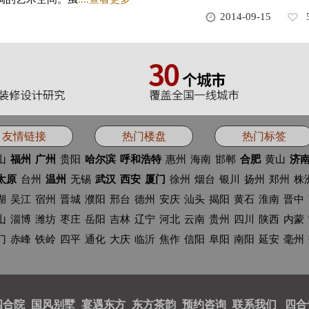
2014-09-15
友情链接
热门楼盘
热门标签
山
福州
广州
贵阳
哈尔滨
呼和浩特
惠州
海南
邯郸
合肥
黄山
济
太原
台州
温州
无锡
武汉
西安
厦门
徐州
烟台
银川
扬州
郑州
株
湖
吴江
宿州
晋城
濮阳
邢台
德州
安庆
汕头
揭阳
黄石
淮南
晋中
山
淄博
潍坊
枣庄
岳阳
吉林
辽宁
河北
云南
贵州
四川
陕西
内蒙
门
赤峰
铁岭
四平
通化
大庆
临沂
焦作
信阳
阜阳
南阳
延安
毫州
四合院
国风别墅
宴遇东方
东方茶韵
预约咨询
联系我们
四合