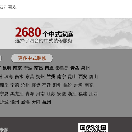
527
喜欢
更多中式装修
南
昆明
南京
宁波
南昌
南通
秦皇岛
青岛
泉州
洲
珠海
衡水
东营
朔州
兰州
南宁
昆山
西安
唐山
商丘
宁德
沧州
襄樊
宿迁
荆州
临汾
蚌埠
南充
宁夏
黑龙江
青海
河南
江苏
安徽
浙江
福建
江西
盐城
滁州
威海
大同
杭州
专题