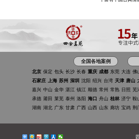
全国各地案例
北京
保定
包头
长沙
长春
重庆
成都
东莞
大连
佛
石家庄
上海
苏州
深圳
沈阳
绍兴
台湾
天津
唐山
嘉兴
中山
金华
湛江
镇江
顺德
常州
常熟
日照
芜
承德
莆田
莱芜
泰州
洛阳
海口
舟山
桂林
济宁
鞍
湖南
湖北
广东
甘肃
广西
山西
山东
廊坊
宝鸡
荆