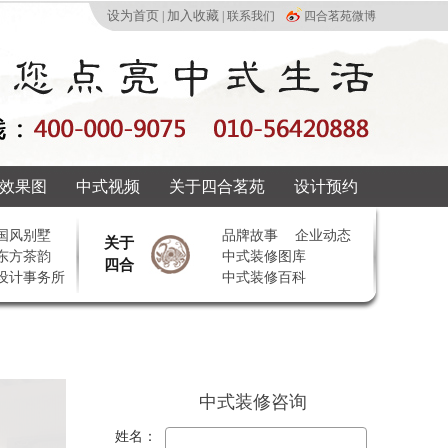
设为首页
加入收藏
|
|
联系我们
四合茗苑微博
效果图
中式视频
关于四合茗苑
设计预约
国风别墅
品牌故事
企业动态
关于
东方茶韵
中式装修图库
四合
设计事务所
中式装修百科
中式装修咨询
姓名：