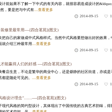
计前如果不了解一下中式的有关内容，就很容易造成设计的&ldquo
。当然，要是把与中式有
....查看更多
2014-09-15
1
修里最常用----[四合茗苑](图文)
欢把自己的家做成中式风格样式。当然中式风格要想做出好的效果，
面就介绍三种最常用
....查看更多
2014-09-15
1
能赢得人们的好感 ----[四合茗苑](图文)
快餐店生意，不论是繁华的商业中心，还是僻静的社区街道，亦或是
店都是随处可见的。
....查看更多
2014-09-15
1
设计理念”……----[四合茗苑](图文)
于现代风格的简约型设计，其体现出了中国传统的古典艺术韵味，得
调的艺术空间。虽
....查看更多