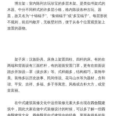
博古架：室内陈列古玩珍宝的多层木架。是类似书架式的
木器。中分不同样式的许多层小格，格内陈设各种古玩、器
皿，故又名为“十锦槅子”、“集锦槅子”或“多宝槅子”。每层形状
不规则，前后均敞开，无板壁封挡，便于从各个位置观赏架上
放置的器物。
架子床：汉族卧具。床身上架置四柱、四杆的床。有的在
两端和背面设有三面栏杆，有的迎面安置门罩，更有在前面设
踏步并加设—罩（拔步床）等。式样颇多，结构精巧，装饰华
美。装饰多以历史故事、民间传说、花马山水等为题材，含和
谐、平安、吉祥、多福、多子等寓意。风格或古朴大方，或堂
皇富丽。
在中式建筑装修文化中这些装修元素大多出现在
四合院
建
筑中，因此大家在做中式装修设计的时候，可以多了解一些
四
合院
建筑文化，
四合院
是中式建筑中的经典，里面有很多的装