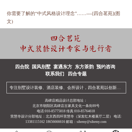
你需要了解的“中式风格设计理念”……----[四合茗苑](图
文)
四合院
国风别墅
宴遇东方
东方茶韵
预约咨询
联系我们
四合专题
专注
别墅设计装修
、
酒店装修
、
会所设计
，四合茗苑以创新型的
中
高碑店精品设计总部地址：
北京市朝阳区高碑店古家具文化一条街89号
电话:010-85775818 传真:010-85764618
营慧寺设计分部地址：北京西四环营慧寺（深发红木楼展厅二层） 电话:
13381115162 18656666616 邮箱：sihemy@sihemy.com