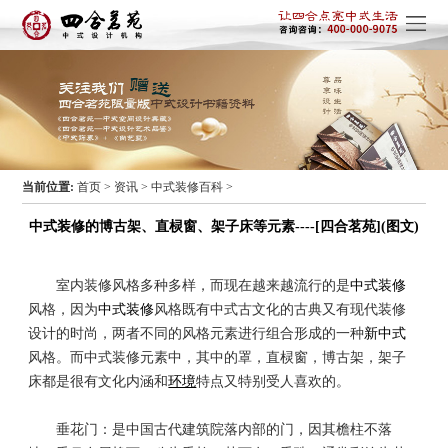
当前位置:
首页
>
资讯
>
中式装修百科
>
中式装修的博古架、直棂窗、架子床等元素----[四合茗苑](图文)
室内装修风格多种多样，而现在越来越流行的是
中式装修
风格，因为
中式装修
风格既有中式古文化的古典又有现代装修
设计的时尚，两者不同的风格元素进行组合形成的一种
新中式
风格。而中式装修元素中，其中的罩，直棂窗，博古架，架子
床都是很有文化内涵和
环境
特点又特别受人喜欢的。
垂花门：是中国古代建筑院落内部的门，因其檐柱不落