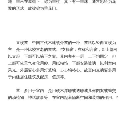
地，垂吊在屋檐下，称为垂柱，其下有一垂珠，通常彩绘为花
瓣的形式，故被称为垂花门。
直棂窗：中国古代木建筑外窗的一种，窗格以竖向直棂为
主，是一种比较古老的窗式。?支摘窗：亦称和合窗，即上部可
以支起，下部可以摘下之窗。其内亦有一层，上下均固定，但
上部可依天气变化用纱、用纸糊饰，下部安装玻璃，以利室内
采光。外层窗心多用灯笼锦、步步锦格心。故宫内支摘窗多用
于内廷居住建筑及配房、值房等。
罩：多用于室内，是用硬木浮雕或透雕成几何图案或缠交
的动植物，神话故事等，在室内起着隔断空间和装饰的作用。?