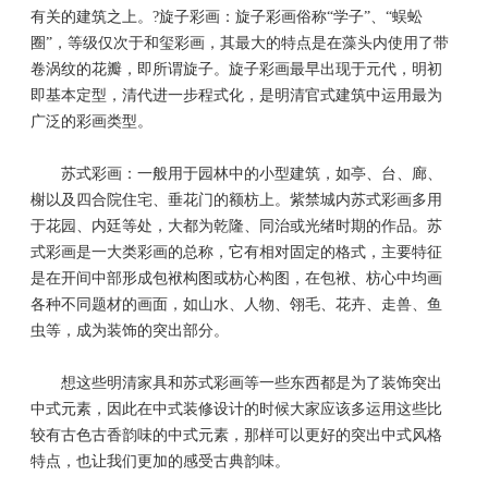
有关的建筑之上。?旋子彩画：旋子彩画俗称“学子”、“蜈蚣
圈”，等级仅次于和玺彩画，其最大的特点是在藻头内使用了带
卷涡纹的花瓣，即所谓旋子。旋子彩画最早出现于元代，明初
即基本定型，清代进一步程式化，是明清官式建筑中运用最为
广泛的彩画类型。
苏式彩画：一般用于园林中的小型建筑，如亭、台、廊、
榭以及四合院住宅、垂花门的额枋上。紫禁城内苏式彩画多用
于花园、内廷等处，大都为乾隆、同治或光绪时期的作品。苏
式彩画是一大类彩画的总称，它有相对固定的格式，主要特征
是在开间中部形成包袱构图或枋心构图，在包袱、枋心中均画
各种不同题材的画面，如山水、人物、翎毛、花卉、走兽、鱼
虫等，成为装饰的突出部分。
想这些明清家具和苏式彩画等一些东西都是为了装饰突出
中式元素，因此在中式装修设计的时候大家应该多运用这些比
较有古色古香韵味的中式元素，那样可以更好的突出中式风格
特点，也让我们更加的感受古典韵味。