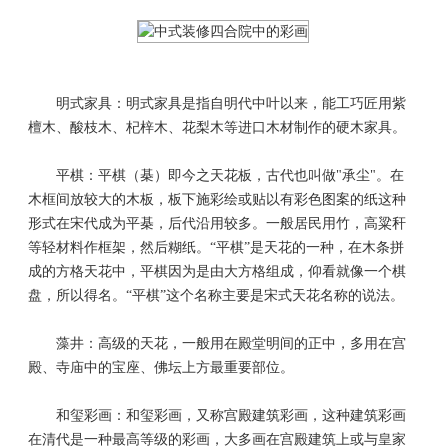
明式家具：明式家具是指自明代中叶以来，能工巧匠用紫
檀木、酸枝木、杞梓木、花梨木等进口木材制作的硬木家具。
平棋：平棋（棊）即今之天花板，古代也叫做"承尘"。在
木框间放较大的木板，板下施彩绘或贴以有彩色图案的纸这种
形式在宋代成为平棊，后代沿用较多。一般居民用竹，高粱秆
等轻材料作框架，然后糊纸。“平棋”是天花的一种，在木条拼
成的方格天花中，平棋因为是由大方格组成，仰看就像一个棋
盘，所以得名。“平棋”这个名称主要是宋式天花名称的说法。
藻井：高级的天花，一般用在殿堂明间的正中，多用在宫
殿、寺庙中的宝座、佛坛上方最重要部位。
和玺彩画：和玺彩画，又称宫殿建筑彩画，这种建筑彩画
在清代是一种最高等级的彩画，大多画在宫殿建筑上或与皇家